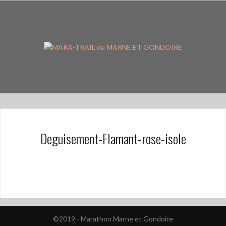
Aller
au
contenu
principal
Deguisement-Flamant-rose-isole
©2019 - Marathon Marne et Gondoire