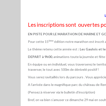
Les inscriptions sont ouvertes p
EN PISTE POUR LE MARATHON DE MARNE ET GO
ème
Pour cette 15
édition notre marathon est inscrit a
Le thème retenu cette année est
: Les Gaulois et l
DEPART à 9h00
, animations toute la journée et fête l
En équipe ou en individuel, vous traverserez le territ
traverser, le tout avec 500m de dénivelé positif !
Vous serez ravitaillés lors du parcours . Vous appré
A l’arrivée dans le magnifique parc du château de Rent
(Pensez à réserver via le bulletin d’inscription)
Bref, on va bien s’amuser ce dimanche 29 mai en souh