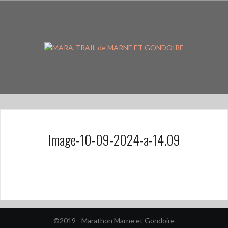
Aller
au
contenu
principal
Image-10-09-2024-a-14.09
©2019 - Marathon Marne et Gondoire