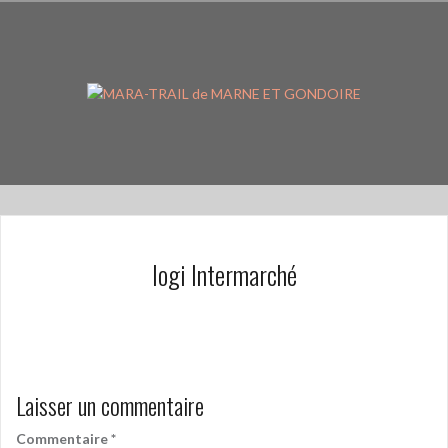
Aller
au
contenu
principal
logi Intermarché
Laisser un commentaire
Commentaire
*