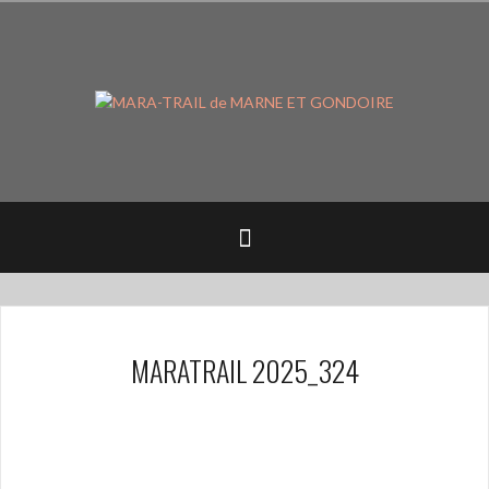
Aller
au
contenu
principal
MARATRAIL 2025_324