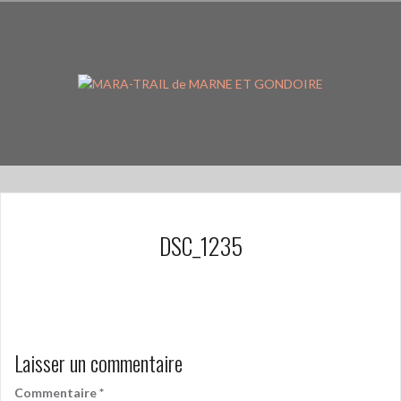
Aller
au
contenu
principal
DSC_1235
Laisser un commentaire
Commentaire
*