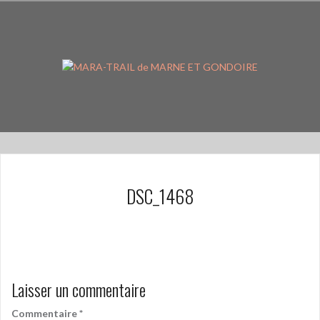
Aller
au
contenu
principal
DSC_1468
Laisser un commentaire
Commentaire
*