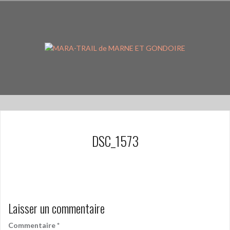
Aller
au
contenu
principal
DSC_1573
Laisser un commentaire
Commentaire
*