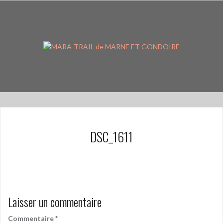
Aller
au
contenu
principal
DSC_1611
Laisser un commentaire
Commentaire
*