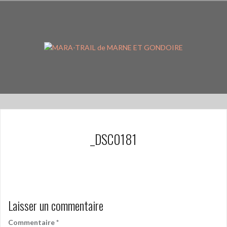
Aller
au
contenu
principal
_DSC0181
Laisser un commentaire
Commentaire
*