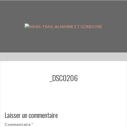
Aller
au
contenu
principal
_DSC0206
Laisser un commentaire
Commentaire
*