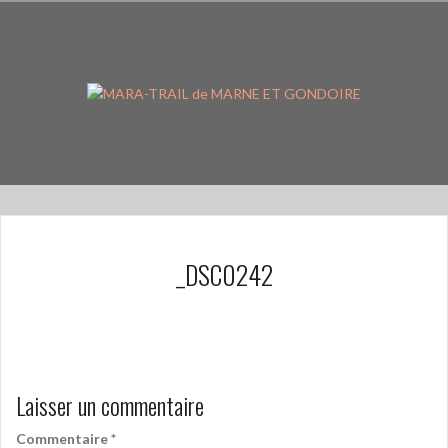
Aller
au
contenu
principal
_DSC0242
Laisser un commentaire
Commentaire
*