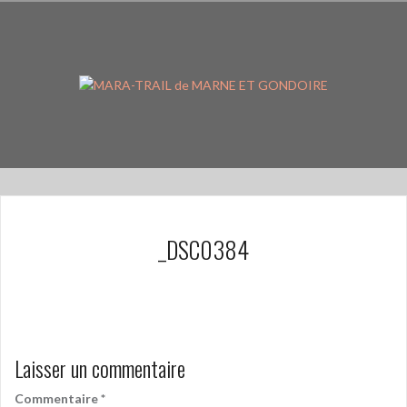
Aller
au
contenu
principal
_DSC0384
Laisser un commentaire
Commentaire
*