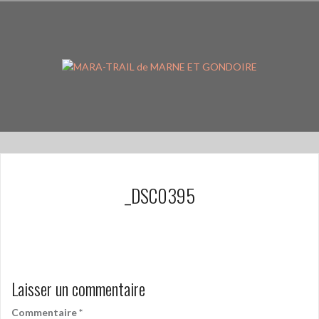
Aller
au
contenu
principal
_DSC0395
Laisser un commentaire
Commentaire
*