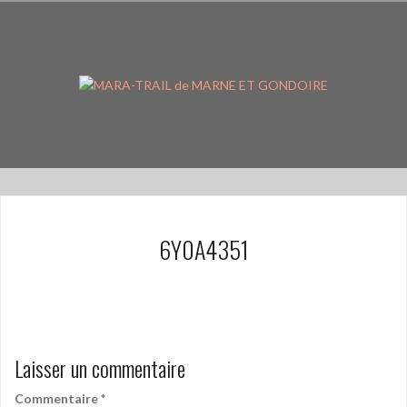
Aller
au
contenu
principal
6Y0A4351
Laisser un commentaire
Commentaire
*