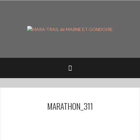
Aller
au
contenu
principal
MARATHON_311