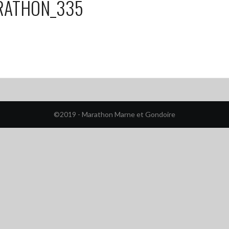
RATHON_335
©2019 - Marathon Marne et Gondoire