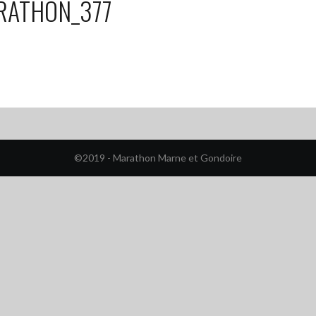
RATHON_377
©2019 - Marathon Marne et Gondoire