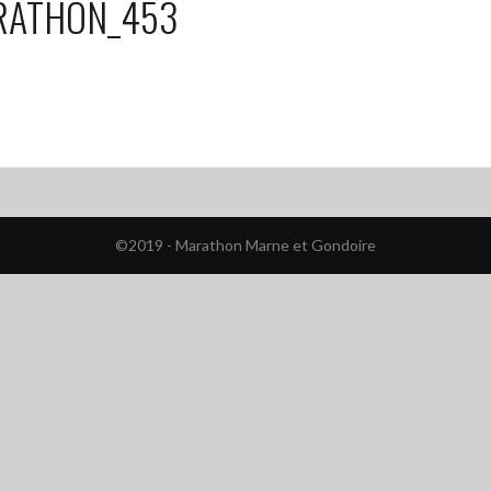
RATHON_453
©2019 - Marathon Marne et Gondoire