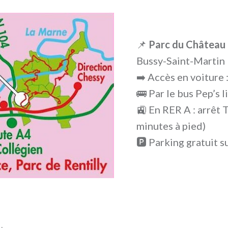
📌
Parc du Château 
Bussy-Saint-Martin
➡️ Accès en voiture 
🚌 Par le bus Pep’s 
🚉 En RER A : arrêt 
minutes à pied)
🅿️ Parking gratuit s