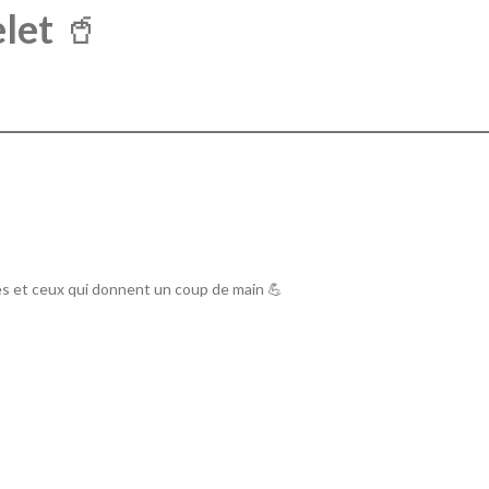
let
🥤
les et ceux qui donnent un coup de main 💪