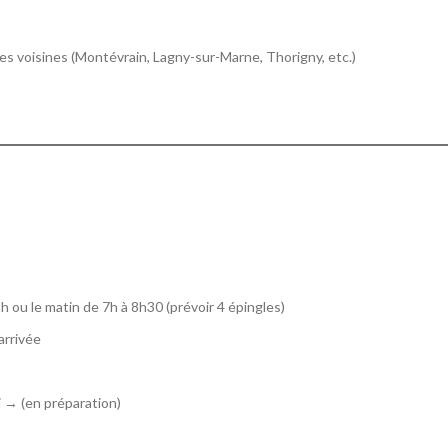
s voisines (Montévrain, Lagny-sur-Marne, Thorigny, etc.)
h ou le matin de 7h à 8h30 (prévoir 4 épingles)
’arrivée
i → (en préparation)