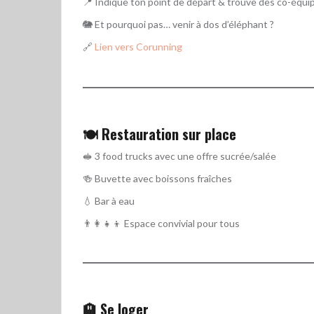
📍 Indique ton point de départ & trouve des co-équip
🐘 Et pourquoi pas… venir à dos d’éléphant ?
🔗
Lien vers Corunning
🍽️ Restauration sur place
🥪 3 food trucks avec une offre sucrée/salée
🍻 Buvette avec boissons fraîches
💧 Bar à eau
👨‍👩‍👧‍👦 Espace convivial pour tous
🏨 Se loger